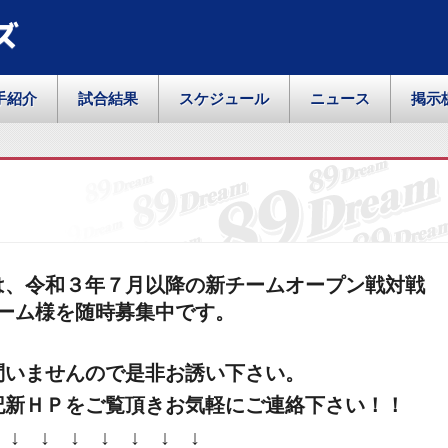
ズ
手紹介
試合結果
スケジュール
ニュース
掲示
は、令和３年７月以降の新チームオープン戦対戦
ーム様を随時募集中です。
問いませんので是非お誘い下さい。
記新ＨＰをご覧頂きお気軽にご連絡下さい！！
↓ ↓ ↓ ↓ ↓ ↓ ↓