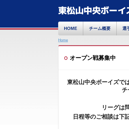
東松山中央ボーイ
HOME
チーム概要
選
Home
オープン戦募集中
東松山中央ボーイズで
チ
リーグは
日程等のご相談は下