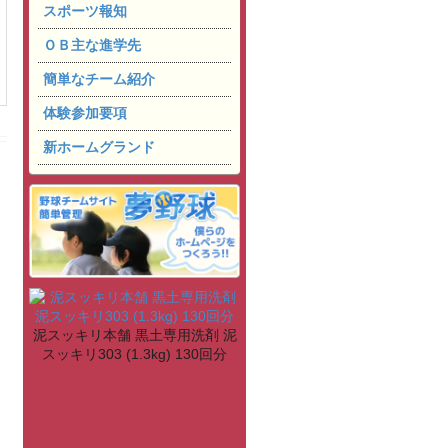
スポーツ報知
ＯＢ主な進学先
簡単なチーム紹介
体験参加要項
新ホームグランド
泥スッキリ本舗 黒土専用洗剤 泥
スッキリ303 (1.3kg) 130回分