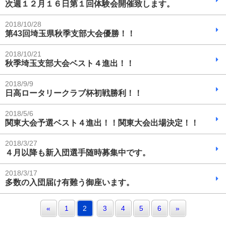
次週１２月１６日第１回体験会開催致します。
2018/10/28
第43回埼玉県秋季支部大会優勝！！
2018/10/21
秋季埼玉支部大会ベスト４進出！！
2018/9/9
日高ロータリークラブ杯初戦勝利！！
2018/5/6
関東大会予選ベスト４進出！！関東大会出場決定！！
2018/3/27
４月以降も新入団選手随時募集中です。
2018/3/17
多数の入団届け有難う御座います。
«
1
2
3
4
5
6
»