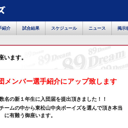
ズ
手紹介
試合結果
スケジュール
ニュース
掲示
座います。
団メンバー選手紹介にアップ致します
数名の新１年生に入団届を提出頂きました！！
チームの中から東松山中央ボーイズを選んで頂き本当
に有難う御座います。