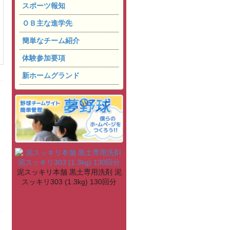
スポーツ報知
ＯＢ主な進学先
簡単なチーム紹介
体験参加要項
新ホームグランド
泥スッキリ本舗 黒土専用洗剤 泥
スッキリ303 (1.3kg) 130回分