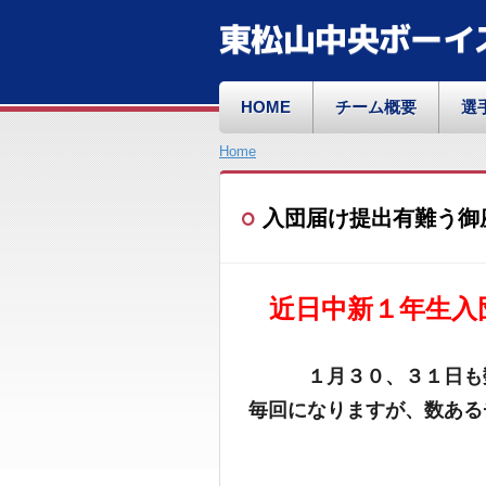
東松山中央ボーイ
HOME
チーム概要
選
Home
入団届け提出有難う御
近日中新１年生入
１月３０、３１日も
毎回になりますが、数ある