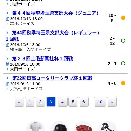
川越ボーイズ
第４４回秋季埼玉県支部大会（ジュニア）
10
-
2019/10/13 13:00
9
本庄ボーイズ
第44回秋季埼玉県支部大会（レギュラー）
2
-
１回戦
12
2019/10/6 13:00
鶴ヶ島、入間ボーイズ
第２３回上毛新聞社杯１回戦
2
-
1
2019/9/16 10:00
太田ボーイズ
第22回日高ロータリークラブ杯１回戦
4
-
6
2019/9/15 11:00
大宮七里ボーイズ
«
1
2
3
4
5
6
...
10
»