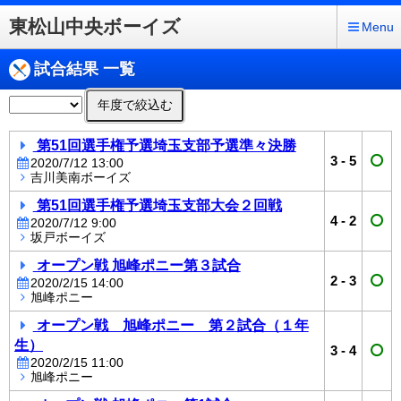
東松山中央ボーイズ
Menu
試合結果 一覧
年度で絞込む
第51回選手権予選埼玉支部予選準々決勝
3
-
5
2020/7/12 13:00
吉川美南ボーイズ
第51回選手権予選埼玉支部大会２回戦
4
-
2
2020/7/12 9:00
坂戸ボーイズ
オープン戦 旭峰ポニー第３試合
2
-
3
2020/2/15 14:00
旭峰ポニー
オープン戦 旭峰ポニー 第２試合（１年
生）
3
-
4
2020/2/15 11:00
旭峰ポニー