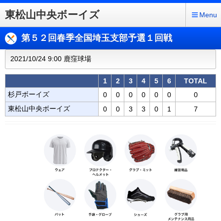
東松山中央ボーイズ
Menu
第５２回春季全国埼玉支部予選１回戦
2021/10/24 9:00 鹿窪球場
1
2
3
4
5
6
TOTAL
杉戸ボーイズ
0
0
0
0
0
0
0
東松山中央ボーイズ
0
0
3
3
0
1
7