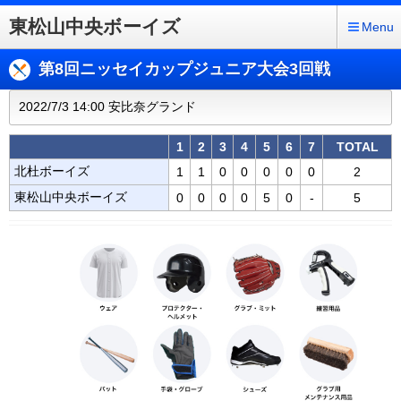
東松山中央ボーイズ
Menu
第8回ニッセイカップジュニア大会3回戦
2022/7/3 14:00 安比奈グランド
1
2
3
4
5
6
7
TOTAL
北杜ボーイズ
1
1
0
0
0
0
0
2
東松山中央ボーイズ
0
0
0
0
5
0
-
5